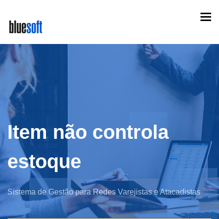
Skip
Togg
to
navi
main
content
Item não controla
estoque
Sistema de Gestão para Redes Varejistas e Atacadistas