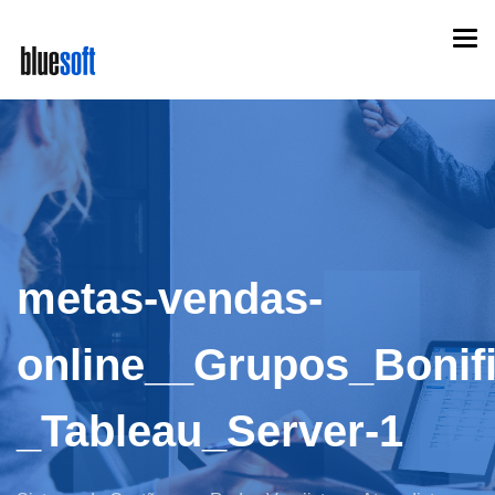
Skip
Togg
to
navi
main
content
metas-vendas-
online__Grupos_Bonific
_Tableau_Server-1