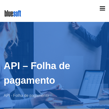
Skip
Togg
to
navi
main
content
API – Folha de
pagamento
API - Folha de pagamento