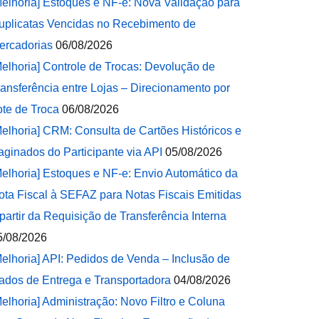
Melhoria] Estoques e NF-e: Nova Validação para
uplicatas Vencidas no Recebimento de
ercadorias
06/08/2026
Melhoria] Controle de Trocas: Devolução de
ransferência entre Lojas – Direcionamento por
ote de Troca
06/08/2026
Melhoria] CRM: Consulta de Cartões Históricos e
aginados do Participante via API
05/08/2026
Melhoria] Estoques e NF-e: Envio Automático da
ota Fiscal à SEFAZ para Notas Fiscais Emitidas
 partir da Requisição de Transferência Interna
5/08/2026
Melhoria] API: Pedidos de Venda – Inclusão de
ados de Entrega e Transportadora
04/08/2026
Melhoria] Administração: Novo Filtro e Coluna