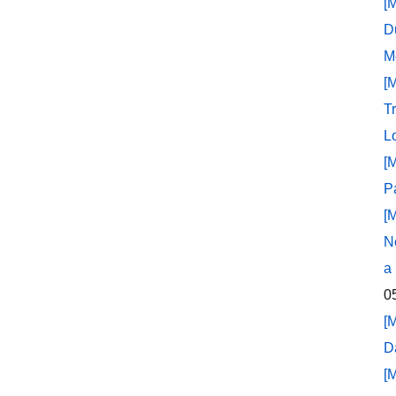
[
D
M
[
T
L
[
P
[
N
a
0
[
D
[