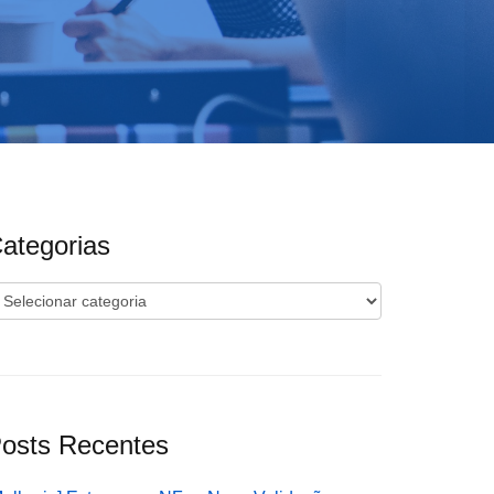
ategorias
ategorias
osts Recentes