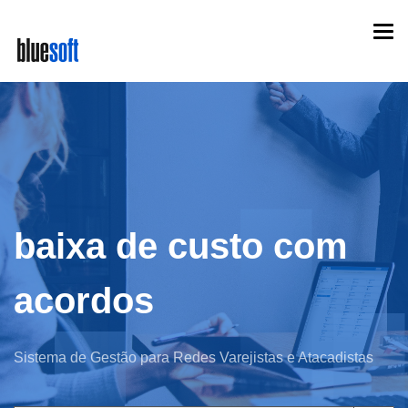
Skip
Togg
to
navi
main
content
baixa de custo com
acordos
Sistema de Gestão para Redes Varejistas e Atacadistas