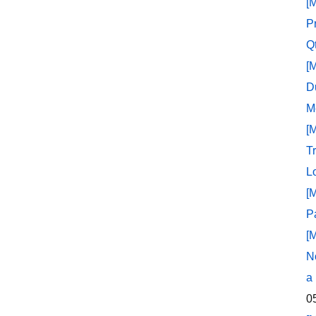
[
P
Q
[
D
M
[
T
L
[
P
[
N
a
0