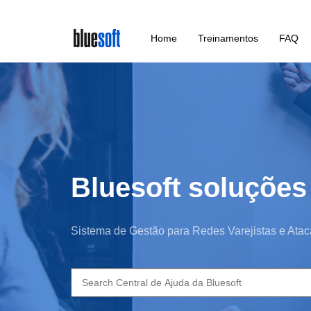
Skip
Home
Treinamentos
FAQ
to
main
content
Bluesoft soluções
Sistema de Gestão para Redes Varejistas e Atac
Search
for: