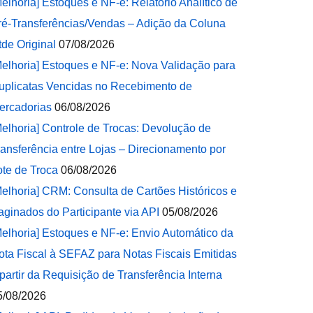
Melhoria] Estoques e NF-e: Relatório Analítico de
ré-Transferências/Vendas – Adição da Coluna
tde Original
07/08/2026
Melhoria] Estoques e NF-e: Nova Validação para
uplicatas Vencidas no Recebimento de
ercadorias
06/08/2026
Melhoria] Controle de Trocas: Devolução de
ransferência entre Lojas – Direcionamento por
ote de Troca
06/08/2026
Melhoria] CRM: Consulta de Cartões Históricos e
aginados do Participante via API
05/08/2026
Melhoria] Estoques e NF-e: Envio Automático da
ota Fiscal à SEFAZ para Notas Fiscais Emitidas
 partir da Requisição de Transferência Interna
5/08/2026