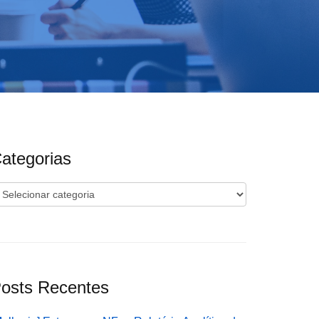
ategorias
ategorias
osts Recentes