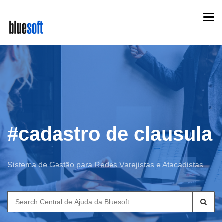
Skip
Togg
to
navi
main
content
#cadastro de clausula
Sistema de Gestão para Redes Varejistas e Atacadistas
Search
for: