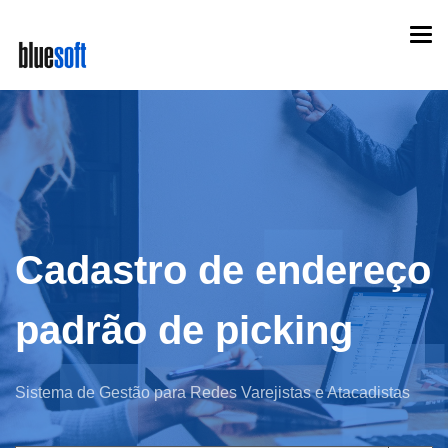
Skip
Togg
to
navi
main
content
Cadastro de endereço
padrão de picking
Sistema de Gestão para Redes Varejistas e Atacadistas