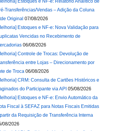
Melhoria] Estoques e NF-e: Relatório Analítico de
ré-Transferências/Vendas – Adição da Coluna
tde Original
07/08/2026
Melhoria] Estoques e NF-e: Nova Validação para
uplicatas Vencidas no Recebimento de
ercadorias
06/08/2026
Melhoria] Controle de Trocas: Devolução de
ransferência entre Lojas – Direcionamento por
ote de Troca
06/08/2026
Melhoria] CRM: Consulta de Cartões Históricos e
aginados do Participante via API
05/08/2026
Melhoria] Estoques e NF-e: Envio Automático da
ota Fiscal à SEFAZ para Notas Fiscais Emitidas
 partir da Requisição de Transferência Interna
5/08/2026