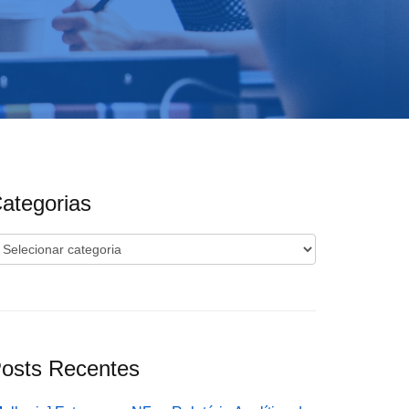
ategorias
ategorias
osts Recentes