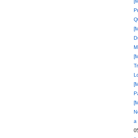
[
P
Q
[
D
M
[
T
L
[
P
[
N
a
0