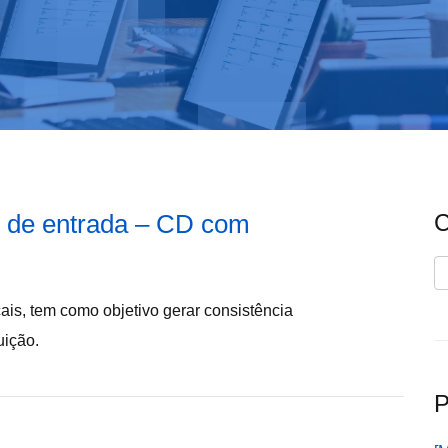
s de entrada – CD com
C
C
is, tem como objetivo gerar consistência
uição.
P