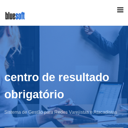
Skip
Togg
to
navi
main
content
centro de resultado
obrigatório
Sistema de Gestão para Redes Varejistas e Atacadistas