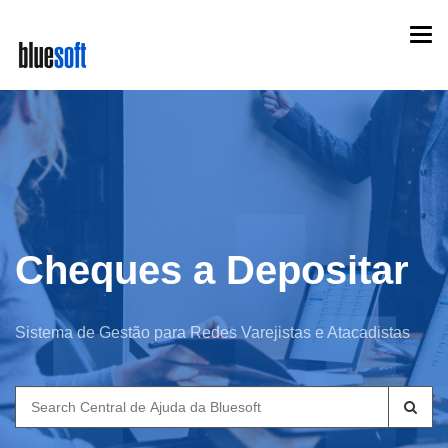
Skip
Togg
to
navi
main
content
Cheques a Depositar
Sistema de Gestão para Redes Varejistas e Atacadistas
Search
for: