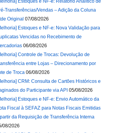
Melhoria] Estoques e NF-e: Relatório Analítico de
ré-Transferências/Vendas – Adição da Coluna
tde Original
07/08/2026
Melhoria] Estoques e NF-e: Nova Validação para
uplicatas Vencidas no Recebimento de
ercadorias
06/08/2026
Melhoria] Controle de Trocas: Devolução de
ransferência entre Lojas – Direcionamento por
ote de Troca
06/08/2026
Melhoria] CRM: Consulta de Cartões Históricos e
aginados do Participante via API
05/08/2026
Melhoria] Estoques e NF-e: Envio Automático da
ota Fiscal à SEFAZ para Notas Fiscais Emitidas
 partir da Requisição de Transferência Interna
5/08/2026