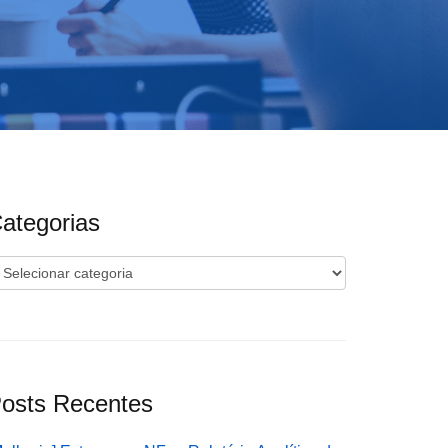
ategorias
ategorias
osts Recentes