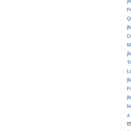
[
P
Q
[
D
M
[
T
L
[
P
[
N
a
0