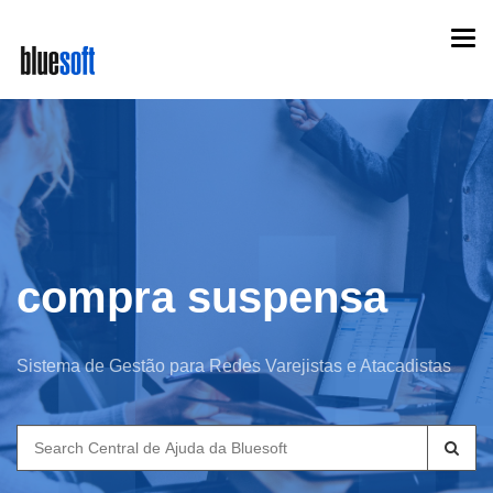
Skip
Togg
to
navi
main
content
compra suspensa
Sistema de Gestão para Redes Varejistas e Atacadistas
Search
for: