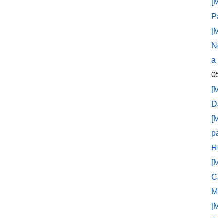
[
P
[
N
a
0
[
D
[
p
R
[
C
M
[