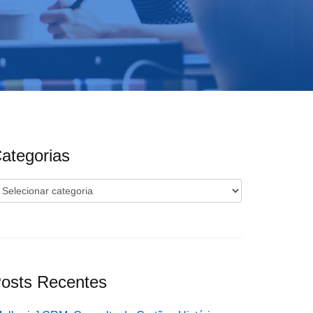
ategorias
ategorias
osts Recentes