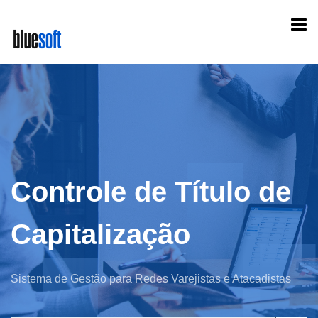
Skip
Togg
to
navi
main
content
Controle de Título de
Capitalização
Sistema de Gestão para Redes Varejistas e Atacadistas