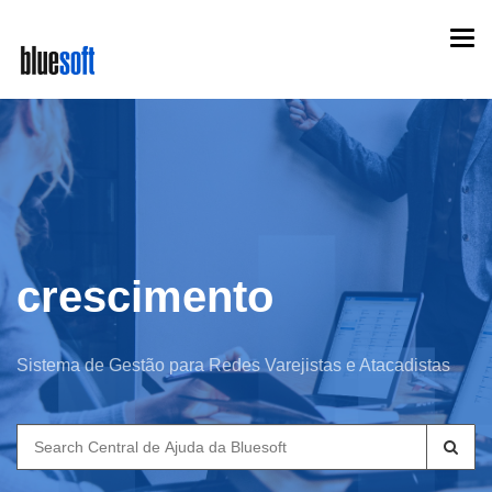
Skip
Togg
to
navi
main
content
crescimento
Sistema de Gestão para Redes Varejistas e Atacadistas
Search
for: