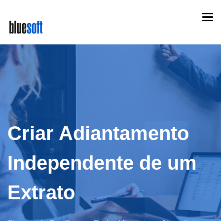
Skip
Togg
to
navi
main
content
Criar Adiantamento
Independente de um
Extrato