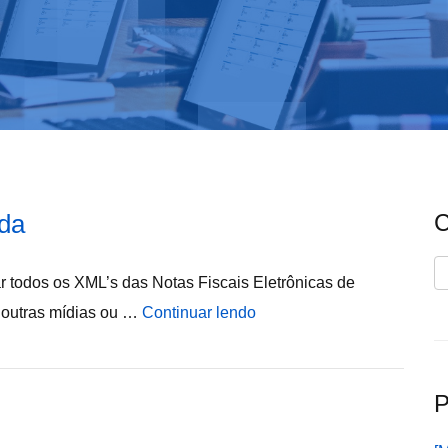
da
C
C
ar todos os XML’s das Notas Fiscais Eletrônicas de
 outras mídias ou …
Continuar lendo
P