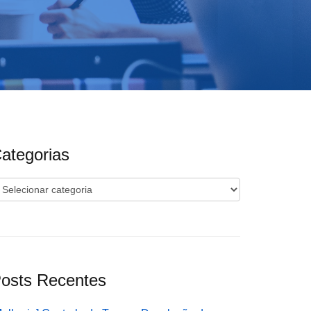
ategorias
ategorias
osts Recentes