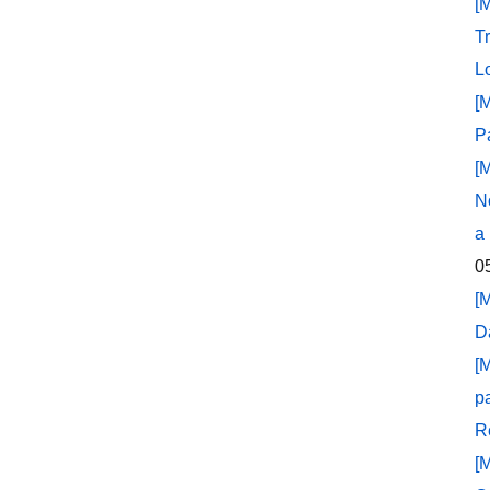
[
T
L
[
P
[
N
a
0
[
D
[
p
R
[