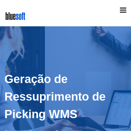
Skip
Togg
to
navi
main
content
Geração de
Ressuprimento de
Picking WMS