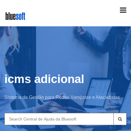
Skip
Togg
to
navi
main
content
icms adicional
Sistema de Gestão para Redes Varejistas e Atacadistas
Search
for: