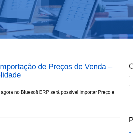
 Importação de Preços de Venda –
C
elidade
C
, agora no Bluesoft ERP será possível importar Preço e
P