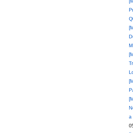
[
P
Q
[
D
M
[
T
L
[
P
[
N
a
0