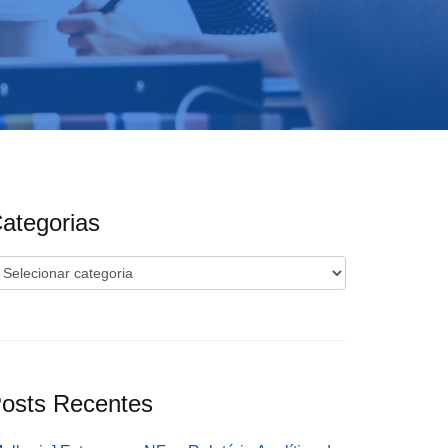
ategorias
ategorias
osts Recentes