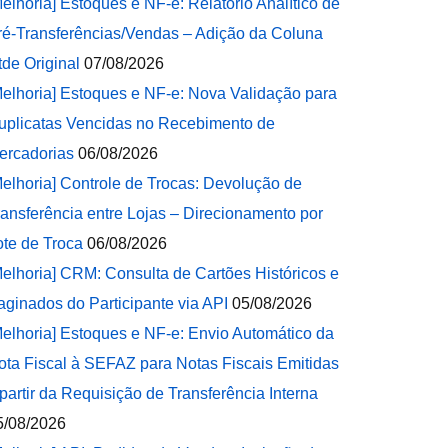
Melhoria] Estoques e NF-e: Relatório Analítico de
ré-Transferências/Vendas – Adição da Coluna
tde Original
07/08/2026
Melhoria] Estoques e NF-e: Nova Validação para
uplicatas Vencidas no Recebimento de
ercadorias
06/08/2026
Melhoria] Controle de Trocas: Devolução de
ransferência entre Lojas – Direcionamento por
ote de Troca
06/08/2026
Melhoria] CRM: Consulta de Cartões Históricos e
aginados do Participante via API
05/08/2026
Melhoria] Estoques e NF-e: Envio Automático da
ota Fiscal à SEFAZ para Notas Fiscais Emitidas
 partir da Requisição de Transferência Interna
5/08/2026