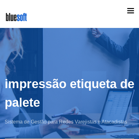
Skip
Togg
to
navi
main
content
impressão etiqueta de
palete
Sistema de Gestão para Redes Varejistas e Atacadistas