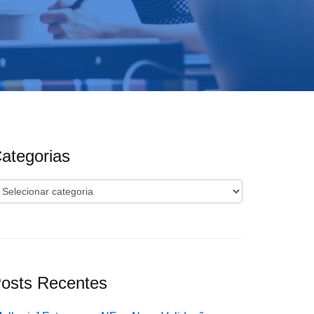
ategorias
ategorias
osts Recentes