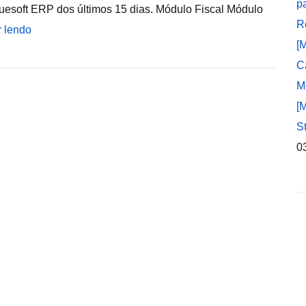
p
uesoft ERP dos últimos 15 dias. Módulo Fiscal Módulo
R
r lendo
[
C
M
[
S
0