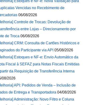
Melhoria] Estoques e NF-e: Nova Validação para
uplicatas Vencidas no Recebimento de
ercadorias
06/08/2026
Melhoria] Controle de Trocas: Devolução de
ransferência entre Lojas – Direcionamento por
ote de Troca
06/08/2026
Melhoria] CRM: Consulta de Cartões Históricos e
aginados do Participante via API
05/08/2026
Melhoria] Estoques e NF-e: Envio Automático da
ota Fiscal à SEFAZ para Notas Fiscais Emitidas
 partir da Requisição de Transferência Interna
5/08/2026
Melhoria] API: Pedidos de Venda – Inclusão de
ados de Entrega e Transportadora
04/08/2026
Melhoria] Administração: Novo Filtro e Coluna