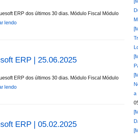
[
D
uesoft ERP dos últimos 30 dias. Módulo Fiscal Módulo
M
ar lendo
[
T
L
[
soft ERP | 25.06.2025
P
[
uesoft ERP dos últimos 30 dias. Módulo Fiscal Módulo
N
ar lendo
a
0
[
D
soft ERP | 05.02.2025
[