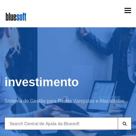
Skip
Togg
to
navi
main
content
investimento
Sistema de Gestão para Redes Varejistas e Atacadistas
Search
for: