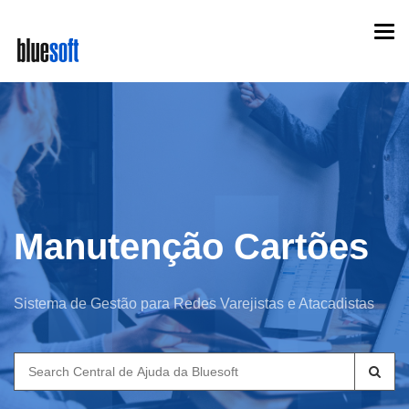
Skip
Togg
to
navi
main
content
Manutenção Cartões
Sistema de Gestão para Redes Varejistas e Atacadistas
Search
for: