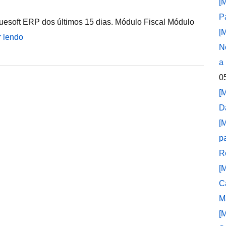
[
P
uesoft ERP dos últimos 15 dias. Módulo Fiscal Módulo
[
r lendo
N
a
0
[
D
[
p
R
[
C
M
[