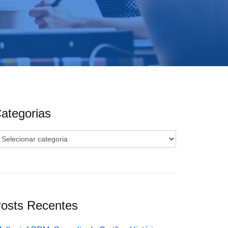
ategorias
ategorias
osts Recentes