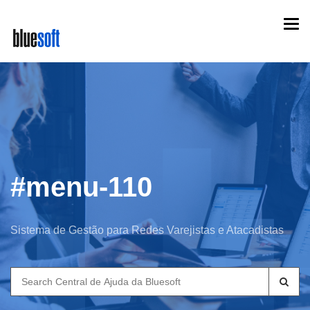
Skip
Togg
to
navi
main
content
#menu-110
Sistema de Gestão para Redes Varejistas e Atacadistas
Search
for: