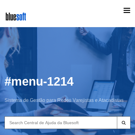
Skip
Togg
to
navi
main
content
#menu-1214
Sistema de Gestão para Redes Varejistas e Atacadistas
Search
for: