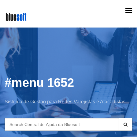
Skip
Togg
to
navi
main
content
#menu 1652
Sistema de Gestão para Redes Varejistas e Atacadistas
Search
for: