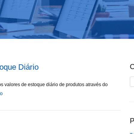
toque Diário
C
C
 valores de estoque diário de produtos através do
do
P