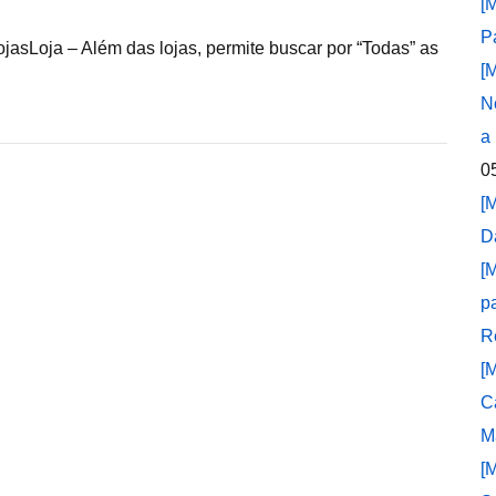
[
P
ojasLoja – Além das lojas, permite buscar por “Todas” as
[
N
a
0
[
D
[
p
R
[
C
M
[