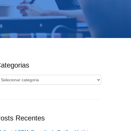
ategorias
ategorias
osts Recentes