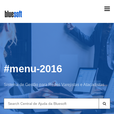
Skip
Togg
to
navi
main
content
#menu-2016
Sistema de Gestão para Redes Varejistas e Atacadistas
Search
for: