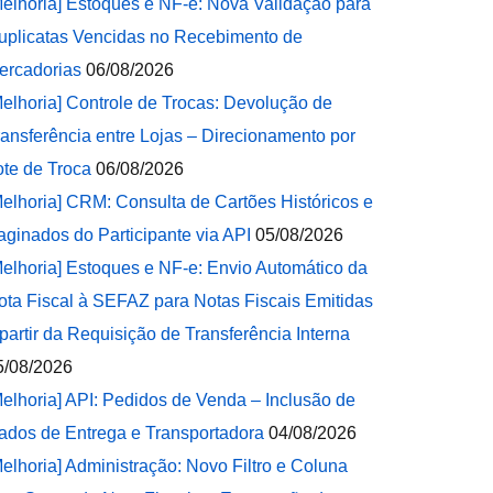
Melhoria] Estoques e NF-e: Nova Validação para
uplicatas Vencidas no Recebimento de
ercadorias
06/08/2026
Melhoria] Controle de Trocas: Devolução de
ransferência entre Lojas – Direcionamento por
ote de Troca
06/08/2026
Melhoria] CRM: Consulta de Cartões Históricos e
aginados do Participante via API
05/08/2026
Melhoria] Estoques e NF-e: Envio Automático da
ota Fiscal à SEFAZ para Notas Fiscais Emitidas
 partir da Requisição de Transferência Interna
5/08/2026
Melhoria] API: Pedidos de Venda – Inclusão de
ados de Entrega e Transportadora
04/08/2026
Melhoria] Administração: Novo Filtro e Coluna