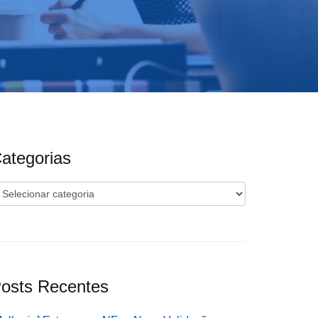
ategorias
ategorias
osts Recentes