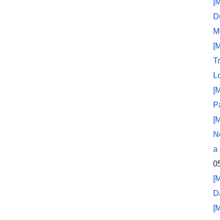
[
D
M
[
T
L
[
P
[
N
a
0
[
D
[