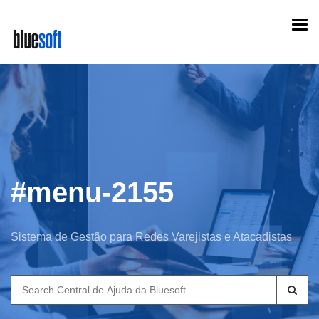
Skip
Togg
to
navi
main
content
#menu-2155
Sistema de Gestão para Redes Varejistas e Atacadistas
Search
for: