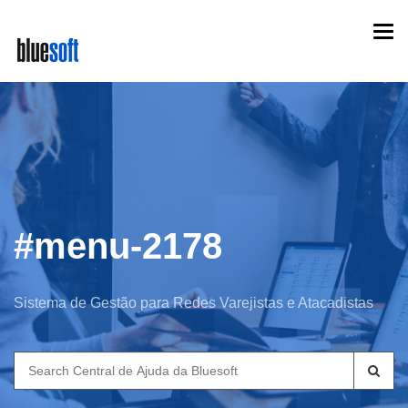
Skip
Togg
to
navi
main
content
#menu-2178
Sistema de Gestão para Redes Varejistas e Atacadistas
Search
for: