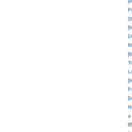
[
P
Q
[
D
M
[
T
L
[
P
[
N
a
0