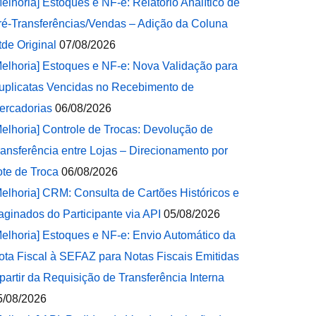
Melhoria] Estoques e NF-e: Relatório Analítico de
ré-Transferências/Vendas – Adição da Coluna
tde Original
07/08/2026
Melhoria] Estoques e NF-e: Nova Validação para
uplicatas Vencidas no Recebimento de
ercadorias
06/08/2026
Melhoria] Controle de Trocas: Devolução de
ransferência entre Lojas – Direcionamento por
ote de Troca
06/08/2026
Melhoria] CRM: Consulta de Cartões Históricos e
aginados do Participante via API
05/08/2026
Melhoria] Estoques e NF-e: Envio Automático da
ota Fiscal à SEFAZ para Notas Fiscais Emitidas
 partir da Requisição de Transferência Interna
5/08/2026