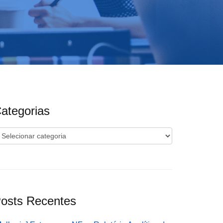
ategorias
ategorias
osts Recentes