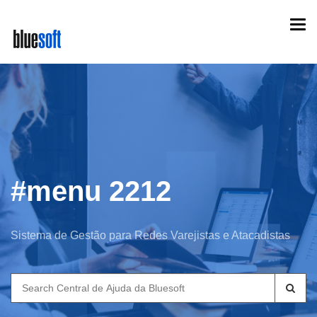
Skip
Togg
to
navi
main
content
#menu 2212
Sistema de Gestão para Redes Varejistas e Atacadistas
Search
for: