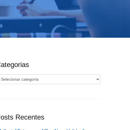
ategorias
ategorias
osts Recentes