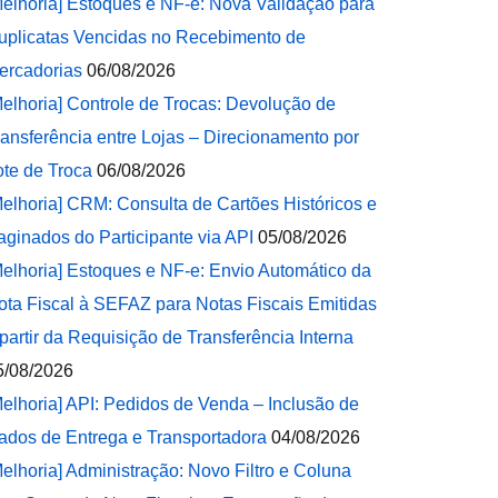
Melhoria] Estoques e NF-e: Nova Validação para
uplicatas Vencidas no Recebimento de
ercadorias
06/08/2026
Melhoria] Controle de Trocas: Devolução de
ransferência entre Lojas – Direcionamento por
ote de Troca
06/08/2026
Melhoria] CRM: Consulta de Cartões Históricos e
aginados do Participante via API
05/08/2026
Melhoria] Estoques e NF-e: Envio Automático da
ota Fiscal à SEFAZ para Notas Fiscais Emitidas
 partir da Requisição de Transferência Interna
5/08/2026
Melhoria] API: Pedidos de Venda – Inclusão de
ados de Entrega e Transportadora
04/08/2026
Melhoria] Administração: Novo Filtro e Coluna