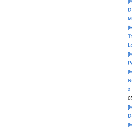
[
D
M
[
T
L
[
P
[
N
a
0
[
D
[