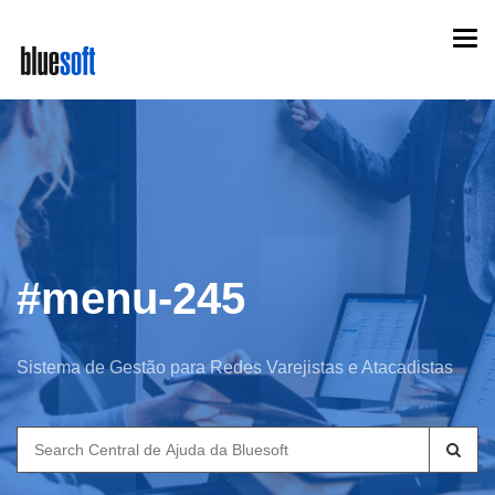
Skip
Togg
to
navi
main
content
#menu-245
Sistema de Gestão para Redes Varejistas e Atacadistas
Search
for: