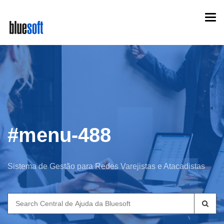
Skip
Togg
to
navi
main
content
#menu-488
Sistema de Gestão para Redes Varejistas e Atacadistas
Search
for: