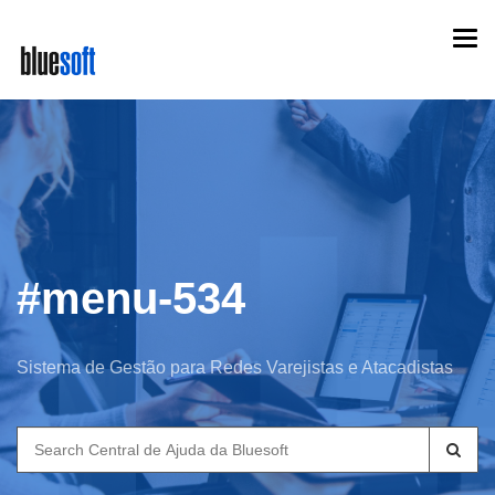
Skip
Togg
to
navi
main
content
#menu-534
Sistema de Gestão para Redes Varejistas e Atacadistas
Search
for: