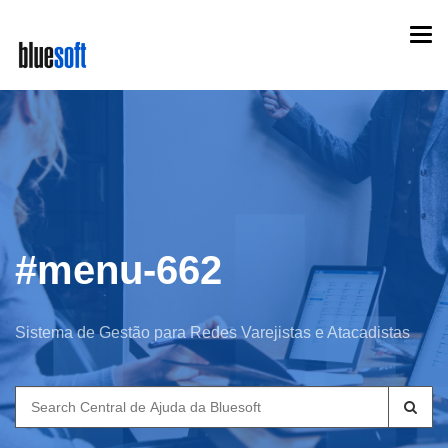
Skip
Togg
to
navi
main
content
#menu-662
Sistema de Gestão para Redes Varejistas e Atacadistas
Search
for: