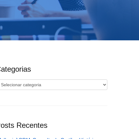
ategorias
ategorias
osts Recentes