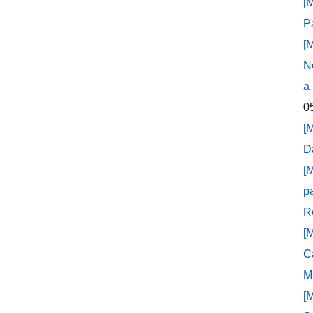
[
P
[
N
a
0
[
D
[
p
R
[
C
M
[