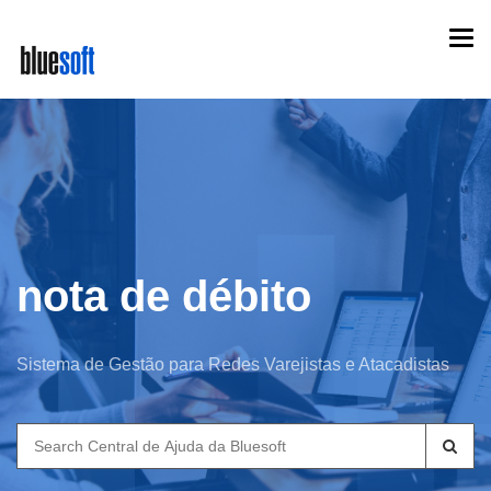
Skip
Togg
to
navi
main
content
nota de débito
Sistema de Gestão para Redes Varejistas e Atacadistas
Search
for: