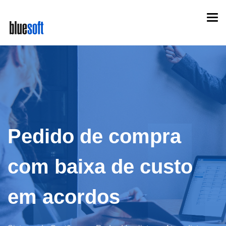
Skip
Togg
to
navi
main
content
Pedido de compra
com baixa de custo
em acordos