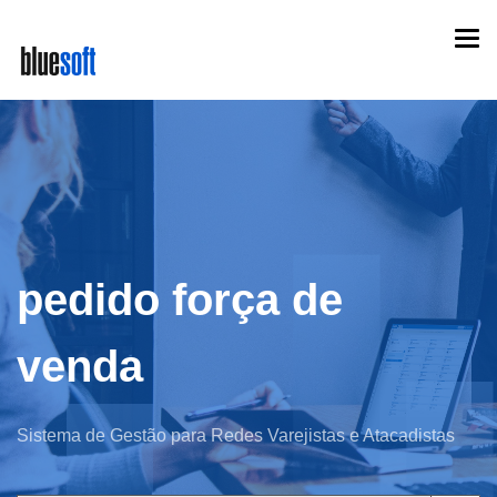
Skip
Togg
to
navi
main
content
pedido força de
venda
Sistema de Gestão para Redes Varejistas e Atacadistas