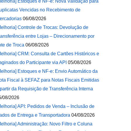
Melhoria] Estoques e NF-e: Nova Validação para
uplicatas Vencidas no Recebimento de
ercadorias
06/08/2026
Melhoria] Controle de Trocas: Devolução de
ransferência entre Lojas – Direcionamento por
ote de Troca
06/08/2026
Melhoria] CRM: Consulta de Cartões Históricos e
aginados do Participante via API
05/08/2026
Melhoria] Estoques e NF-e: Envio Automático da
ota Fiscal à SEFAZ para Notas Fiscais Emitidas
 partir da Requisição de Transferência Interna
5/08/2026
Melhoria] API: Pedidos de Venda – Inclusão de
ados de Entrega e Transportadora
04/08/2026
Melhoria] Administração: Novo Filtro e Coluna