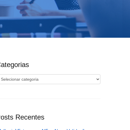
ategorias
ategorias
osts Recentes