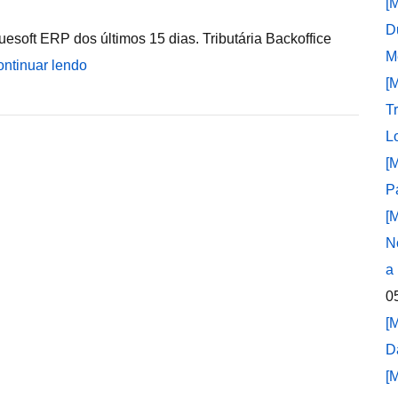
[
D
esoft ERP dos últimos 15 dias. Tributária Backoffice
M
ntinuar lendo
[
T
L
[
P
[
N
a
0
[
D
[