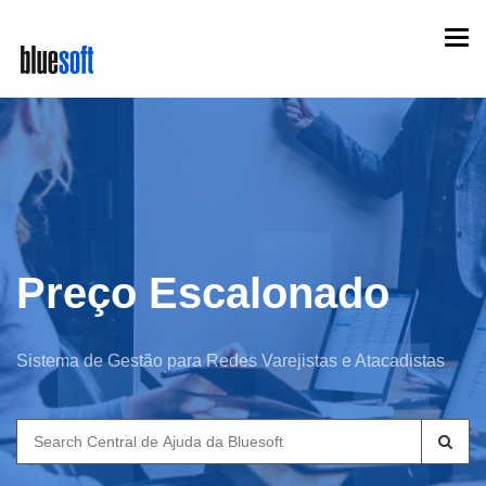
Skip
Togg
to
navi
main
content
Preço Escalonado
Sistema de Gestão para Redes Varejistas e Atacadistas
Search
for: