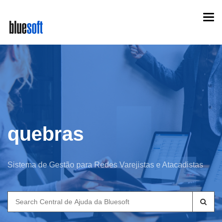
Skip
Togg
to
navi
main
content
quebras
Sistema de Gestão para Redes Varejistas e Atacadistas
Search
for: