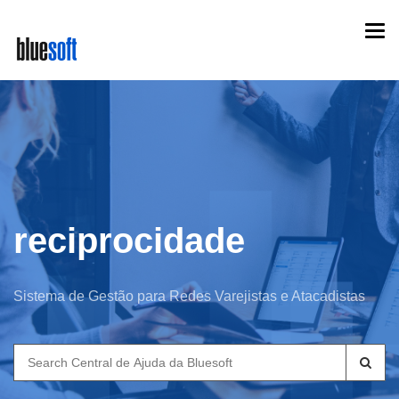
Skip
Togg
to
navi
main
content
reciprocidade
Sistema de Gestão para Redes Varejistas e Atacadistas
Search
for: