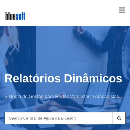
Skip
Togg
to
navi
main
content
Relatórios Dinâmicos
Sistema de Gestão para Redes Varejistas e Atacadistas
Search
for: